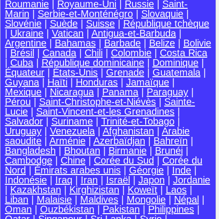
Roumanie
|
Royaume-Uni
|
Russie
|
Saint-
Marin
|
Serbie-et-Monténégro
|
Slovaquie
|
Slovénie
|
Suède
|
Suisse
|
République tchèque
|
Ukraine
|
Vatican
|
Antigua-et-Barbuda
|
Argentine
|
Bahamas
|
Barbade
|
Belize
|
Bolivie
|
Brésil
|
Canada
|
Chili
|
Colombie
|
Costa Rica
|
Cuba
|
République dominicaine
|
Dominique
|
Équateur
|
États-Unis
|
Grenade
|
Guatemala
|
Guyana
|
Haïti
|
Honduras
|
Jamaïque
|
Mexique
|
Nicaragua
|
Panama
|
Paraguay
|
Pérou
|
Saint-Christophe-et-Niévès
|
Sainte-
Lucie
|
Saint-Vincent-et-les Grenadines
|
Salvador
|
Suriname
|
Trinité-et-Tobago
|
Uruguay
|
Venezuela
|
Afghanistan
|
Arabie
saoudite
|
Arménie
|
Azerbaïdjan
|
Bahreïn
|
Bangladesh
|
Bhoutan
|
Birmanie
|
Brunéi
|
Cambodge
|
Chine
|
Corée du Sud
|
Corée du
Nord
|
Émirats arabes unis
|
Géorgie
|
Inde
|
Indonésie
|
Iraq
|
Iran
|
Israël
|
Japon
|
Jordanie
|
Kazakhstan
|
Kirghizistan
|
Koweït
|
Laos
|
Liban
|
Malaisie
|
Maldives
|
Mongolie
|
Népal
|
Oman
|
Ouzbékistan
|
Pakistan
|
Philippines
|