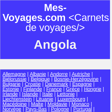
Mes-
Voyages.com
<Carnets
de voyages/>
Angola
Allemagne
|
Albanie
|
Andorre
|
Autriche
|
Biélorussie
|
Belgique
|
Bosnie-Herzégovine
|
Bulgarie
|
Croatie
|
Danemark
|
Espagne
|
Estonie
|
Finlande
|
France
|
Grèce
|
Hongrie
|
Irlande
|
Islande
|
Italie
|
Lettonie
|
Liechtenstein
|
Lituanie
|
Luxembourg
|
Macédoine
|
Malte
|
Moldavie
|
Monaco
|
Norvège
|
Pays-Bas
|
Pologne
|
Portugal
|