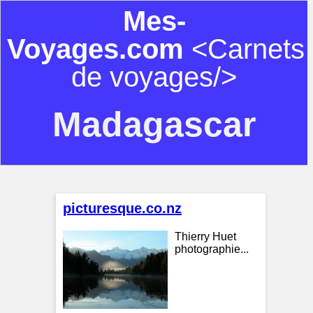
Mes-
Voyages.com
<Carnets
de voyages/>
Madagascar
picturesque.co.nz
Thierry Huet
photographie...