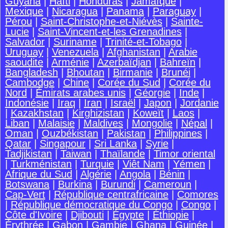
Guyana
|
Haïti
|
Honduras
|
Jamaïque
|
Mexique
|
Nicaragua
|
Panama
|
Paraguay
|
Pérou
|
Saint-Christophe-et-Niévès
|
Sainte-
Lucie
|
Saint-Vincent-et-les Grenadines
|
Salvador
|
Suriname
|
Trinité-et-Tobago
|
Uruguay
|
Venezuela
|
Afghanistan
|
Arabie
saoudite
|
Arménie
|
Azerbaïdjan
|
Bahreïn
|
Bangladesh
|
Bhoutan
|
Birmanie
|
Brunéi
|
Cambodge
|
Chine
|
Corée du Sud
|
Corée du
Nord
|
Émirats arabes unis
|
Géorgie
|
Inde
|
Indonésie
|
Iraq
|
Iran
|
Israël
|
Japon
|
Jordanie
|
Kazakhstan
|
Kirghizistan
|
Koweït
|
Laos
|
Liban
|
Malaisie
|
Maldives
|
Mongolie
|
Népal
|
Oman
|
Ouzbékistan
|
Pakistan
|
Philippines
|
Qatar
|
Singapour
|
Sri Lanka
|
Syrie
|
Tadjikistan
|
Taiwan
|
Thaïlande
|
Timor oriental
|
Turkménistan
|
Turquie
|
Viêt Nam
|
Yémen
|
Afrique du Sud
|
Algérie
|
Angola
|
Bénin
|
Botswana
|
Burkina
|
Burundi
|
Cameroun
|
Cap-Vert
|
République centrafricaine
|
Comores
|
République démocratique du Congo
|
Congo
|
Côte d'Ivoire
|
Djibouti
|
Égypte
|
Éthiopie
|
Érythrée
|
Gabon
|
Gambie
|
Ghana
|
Guinée
|