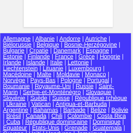
Allemagne
|
Albanie
|
Andorre
|
Autriche
|
Biélorussie
|
Belgique
|
Bosnie-Herzégovine
|
Bulgarie
|
Croatie
|
Danemark
|
Espagne
|
Estonie
|
Finlande
|
France
|
Grèce
|
Hongrie
|
Irlande
|
Islande
|
Italie
|
Lettonie
|
Liechtenstein
|
Lituanie
|
Luxembourg
|
Macédoine
|
Malte
|
Moldavie
|
Monaco
|
Norvège
|
Pays-Bas
|
Pologne
|
Portugal
|
Roumanie
|
Royaume-Uni
|
Russie
|
Saint-
Marin
|
Serbie-et-Monténégro
|
Slovaquie
|
Slovénie
|
Suède
|
Suisse
|
République tchèque
|
Ukraine
|
Vatican
|
Antigua-et-Barbuda
|
Argentine
|
Bahamas
|
Barbade
|
Belize
|
Bolivie
|
Brésil
|
Canada
|
Chili
|
Colombie
|
Costa Rica
|
Cuba
|
République dominicaine
|
Dominique
|
Équateur
|
États-Unis
|
Grenade
|
Guatemala
|