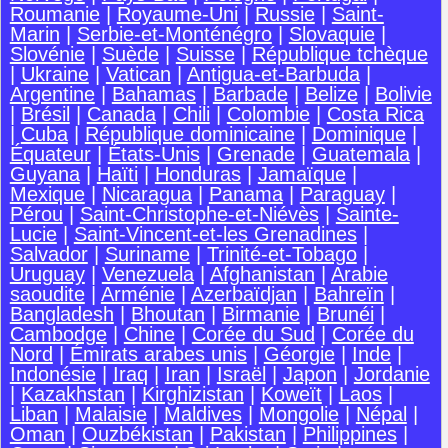
Roumanie
|
Royaume-Uni
|
Russie
|
Saint-
Marin
|
Serbie-et-Monténégro
|
Slovaquie
|
Slovénie
|
Suède
|
Suisse
|
République tchèque
|
Ukraine
|
Vatican
|
Antigua-et-Barbuda
|
Argentine
|
Bahamas
|
Barbade
|
Belize
|
Bolivie
|
Brésil
|
Canada
|
Chili
|
Colombie
|
Costa Rica
|
Cuba
|
République dominicaine
|
Dominique
|
Équateur
|
États-Unis
|
Grenade
|
Guatemala
|
Guyana
|
Haïti
|
Honduras
|
Jamaïque
|
Mexique
|
Nicaragua
|
Panama
|
Paraguay
|
Pérou
|
Saint-Christophe-et-Niévès
|
Sainte-
Lucie
|
Saint-Vincent-et-les Grenadines
|
Salvador
|
Suriname
|
Trinité-et-Tobago
|
Uruguay
|
Venezuela
|
Afghanistan
|
Arabie
saoudite
|
Arménie
|
Azerbaïdjan
|
Bahreïn
|
Bangladesh
|
Bhoutan
|
Birmanie
|
Brunéi
|
Cambodge
|
Chine
|
Corée du Sud
|
Corée du
Nord
|
Émirats arabes unis
|
Géorgie
|
Inde
|
Indonésie
|
Iraq
|
Iran
|
Israël
|
Japon
|
Jordanie
|
Kazakhstan
|
Kirghizistan
|
Koweït
|
Laos
|
Liban
|
Malaisie
|
Maldives
|
Mongolie
|
Népal
|
Oman
|
Ouzbékistan
|
Pakistan
|
Philippines
|