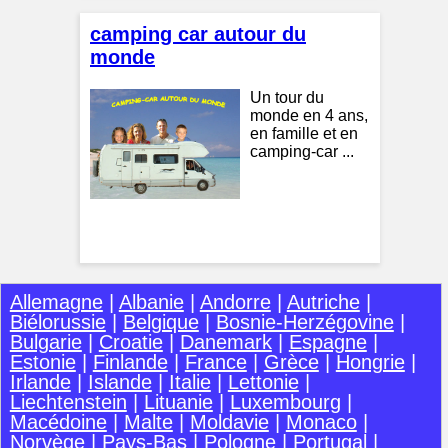
camping car autour du
monde
Un tour du
monde en 4 ans,
en famille et en
camping-car ...
Allemagne
|
Albanie
|
Andorre
|
Autriche
|
Biélorussie
|
Belgique
|
Bosnie-Herzégovine
|
Bulgarie
|
Croatie
|
Danemark
|
Espagne
|
Estonie
|
Finlande
|
France
|
Grèce
|
Hongrie
|
Irlande
|
Islande
|
Italie
|
Lettonie
|
Liechtenstein
|
Lituanie
|
Luxembourg
|
Macédoine
|
Malte
|
Moldavie
|
Monaco
|
Norvège
|
Pays-Bas
|
Pologne
|
Portugal
|