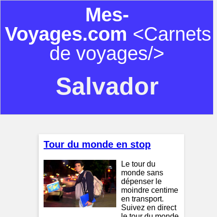
Mes-
Voyages.com
<Carnets
de voyages/>
Salvador
Tour du monde en stop
Le tour du
monde sans
dépenser le
moindre centime
en transport.
Suivez en direct
le tour du monde